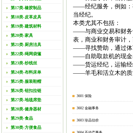
——经纪服务，例如：
第17类-橡胶制品
当经纪。
第18类-皮革皮具
本类尤其不包括：
第19类-建筑材料
——与商业交易和财务
第20类-家具
表，商业和财务审计，
第21类-厨房洁具
——寻找赞助，通过体
第22类-绳网袋篷
——自助取款机的现金
第23类-纱线丝
——货运经纪，运输经
——羊毛和活立木的质
第24类-布料床单
第25类-服装鞋帽
第26类-钮扣拉链
3601 保险
第27类-地毯席垫
3602 金融事务
第28类-健身器材
第29类-食品
3603 珍品估价
第30类-方便食品
3604 不动产事务