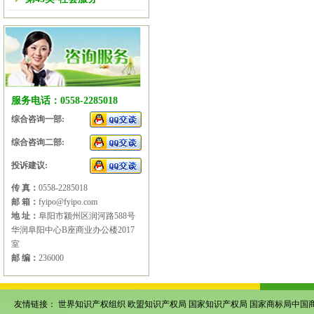
服务电话：0558-2285018
综合咨询一部:
综合咨询二部:
投诉建议:
传 真：
0558-2285018
邮 箱：
fyipo@fyipo.com
地 址：
阜阳市颍州区润河路588号
华润阜阳中心B座商业办公楼2017
室
邮 编：
236000
友情链接：
世界知识产权组织
欧盟知识产权局
国家知识产权局
国家商标局中国