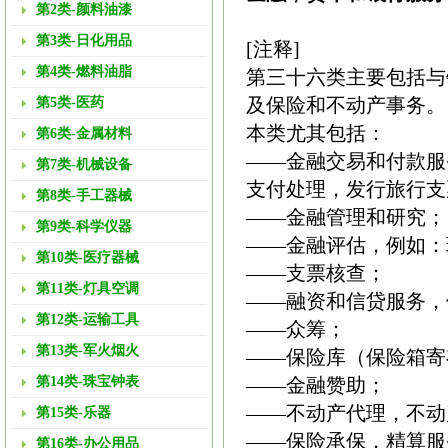
第2类-颜料油漆
第3类-日化用品
[注释]
第4类-燃料油脂
第三十六类主要包括与
及保险和不动产事务。
第5类-医药
本类尤其包括：
第6类-金属材料
——金融交易和付款服
第7类-机械设备
支付处理，发行旅行支
第8类-手工器械
——金融管理和研究；
第9类-科学仪器
——金融评估，例如：
第10类-医疗器械
——支票核查；
第11类-灯具空调
——融资和信贷服务，
第12类-运输工具
——众筹；
第13类-军火烟火
——保险库（保险箱寄
第14类-珠宝钟表
——金融赞助；
——不动产代理，不动
第15类-乐器
——保险承保，精算服
第16类-办公用品