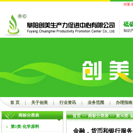
郑重承
砥
知识
首 页
|
关于创美
|
行业资讯
|
业务范围
|
办理指南
商标分类表
首页
>>
商标分类表
>>
第36类-
第1类-化学原料
金融，货币和银行服务