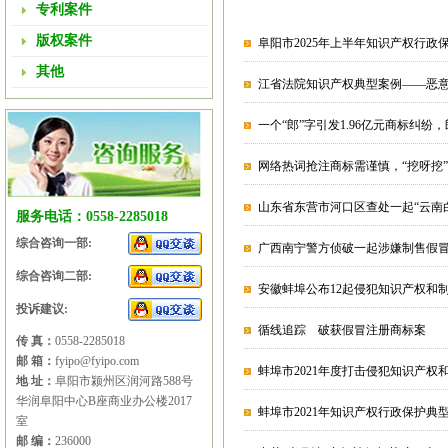
专利案件
版权案件
阜阳市2025年上半年知识产权行政
其他
江省法院知识产权典型案例——恶意
一个“郎”字引发1.96亿元商标纠
网络热词抢注商标需谨慎，“挖呀挖
山东省东营市河口区查处一起“云南
服务电话：0558-2285018
综合咨询一部:
广西南宁警方侦破一起涉嫌制售假冒
综合咨询二部:
安徽蚌埠公布12起侵犯知识产权和
投诉建议:
循线追踪 破获假冒注册商标案
传 真：
0558-2285018
邮 箱：
fyipo@fyipo.com
蚌埠市2021年度打击侵犯知识产
地 址：
阜阳市颍州区润河路588号
华润阜阳中心B座商业办公楼2017
蚌埠市2021年知识产权行政保护典
室
邮 编：
236000