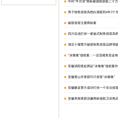
中药“半月清”商标被侵权获赔二十
男子销售假冒高档白酒获刑4年3个月
破获假冒注册商标案
四川岳池打掉一家族式制售假冒高
湖北十堰警方破获制售假冒品牌驾
“冰墩墩”侵权案：一店违规售卖金
安徽涡阳查处两起“冰墩墩”侵权案件
安徽黄山市查获95只假冒“冰墩墩”
安徽黟县警方成功打掉一个非法假
安徽阜南查获涉嫌商标侵权卫浴商