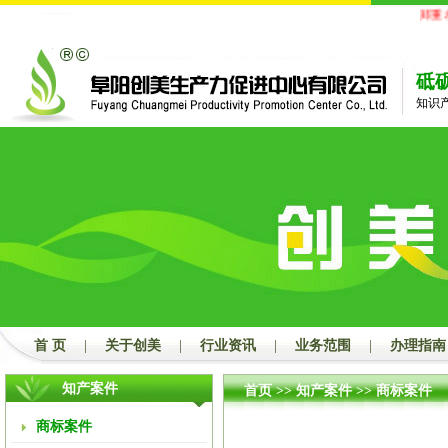
郑重承
砥
知识
首 页
|
关于创美
|
行业资讯
|
业务范围
|
办理指南
知产案件
首页
>>
知产案件
>>
商标案件
商标案件