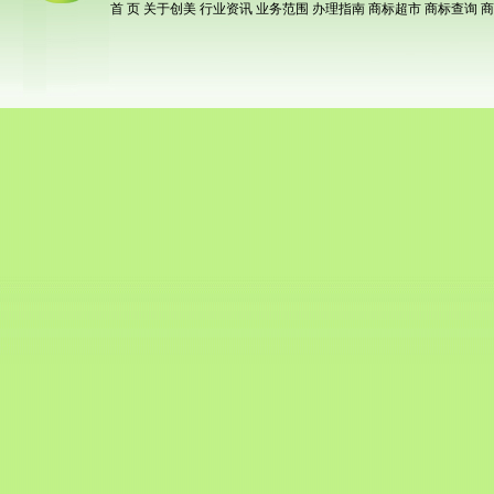
首 页
关于创美
行业资讯
业务范围
办理指南
商标超市
商标查询
商