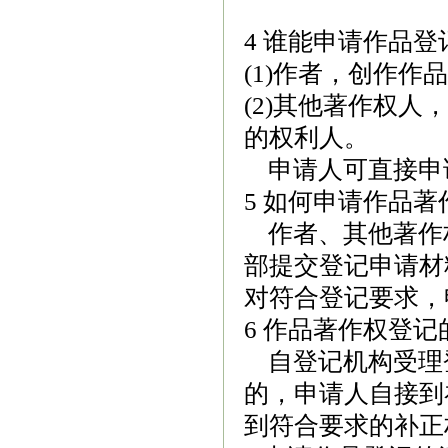
4 谁能申请作品
(1)作者，创作
(2)其他著作权
的权利人。
申请人可直接申
5 如何申请作品
作者、其他著作
部提交登记申请材
对符合登记要求，
6 作品著作权登
自登记机构受理登
的，申请人自接到
到符合要求的补正