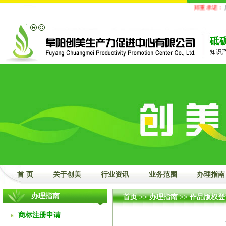
郑重承诺：
凡经
砥
知识
首 页
|
关于创美
|
行业资讯
|
业务范围
|
办理指南
办理指南
首页
>>
办理指南
>>
作品版权登
商标注册申请