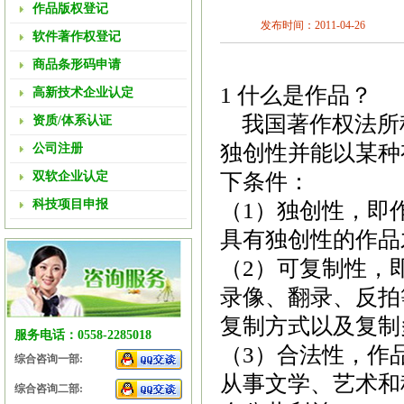
作品版权登记
发布时间：2011-04-26
软件著作权登记
商品条形码申请
1 什么是作品？
高新技术企业认定
我国著作权法所
资质/体系认证
独创性并能以某种
公司注册
双软企业认定
下条件：
科技项目申报
（1）独创性，即
具有独创性的作品
（2）可复制性，
录像、翻录、反拍
复制方式以及复制
服务电话：0558-2285018
（3）合法性，作
综合咨询一部:
从事文学、艺术和
综合咨询二部: