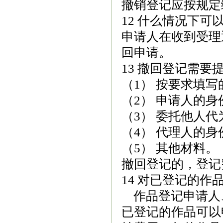
撤销登记应按规定
12 什么情况下可
申请人在收到受理
回申请。
13 撤回登记需要
（1） 按要求填
（2） 申请人的身
（3） 委托他人
（4） 代理人的身
（5） 其他材料。
撤回登记的，登记
14 对已登记的
作品登记申请人
已登记的作品可以