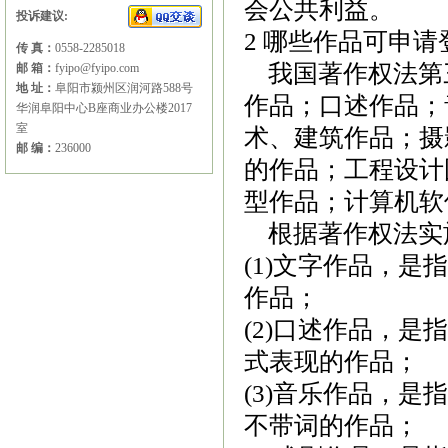
会公共利益。
投诉建议:
2 哪些作品可申请
传 真：
0558-2285018
我国著作权法第
邮 箱：
fyipo@fyipo.com
地 址：
阜阳市颍州区润河路588号
作品；口述作品；
华润阜阳中心B座商业办公楼2017
室
术、建筑作品；摄
邮 编：
236000
的作品；工程设计
型作品；计算机软
根据著作权法实
(1)文字作品，
作品；
(2)口述作品，
式表现的作品；
(3)音乐作品，
不带词的作品；